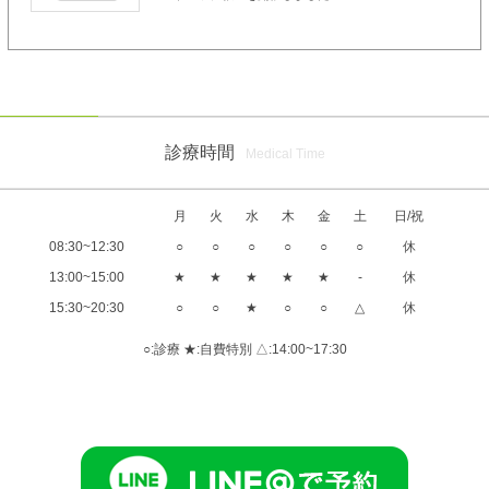
診療時間
Medical Time
月
火
水
木
金
土
日/祝
08:30~12:30
○
○
○
○
○
○
休
13:00~15:00
★
★
★
★
★
-
休
15:30~20:30
○
○
★
○
○
△
休
○:診療 ★:自費特別 △:14:00~17:30