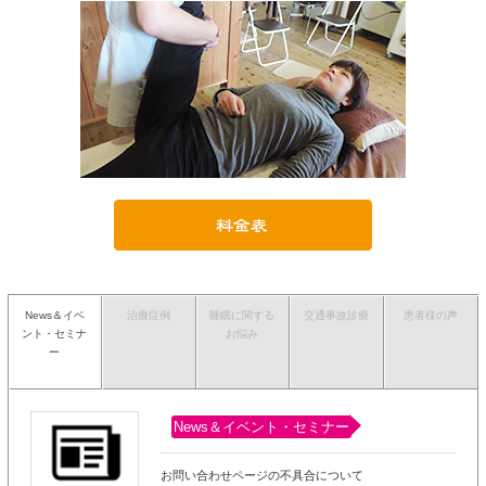
News＆イベ
治療症例
睡眠に関する
交通事故診療
患者様の声
ント・セミナ
お悩み
ー
News＆イベント・セミナー
お問い合わせページの不具合について