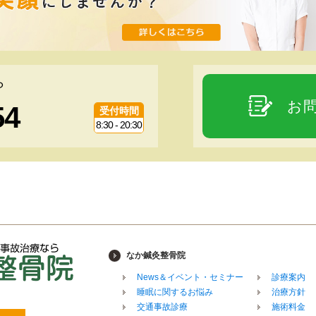
ら
お
54
受付時間
8:30 - 20:30
なか鍼灸整骨院
News＆イベント・セミナー
診療案内
睡眠に関するお悩み
治療方針
交通事故診療
施術料金