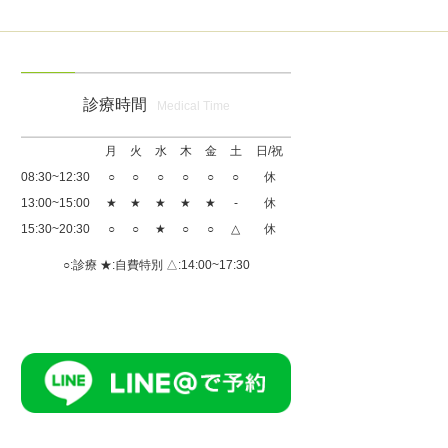
診療時間
Medical Time
月
火
水
木
金
土
日/祝
08:30~12:30
○
○
○
○
○
○
休
13:00~15:00
★
★
★
★
★
-
休
15:30~20:30
○
○
★
○
○
△
休
○:診療 ★:自費特別 △:14:00~17:30