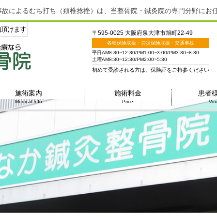
事故によるむち打ち（頚椎捻挫）は、当整骨院・鍼灸院の専門分野にお
約頂けます
〒595-0025 大阪府泉大津市旭町22-49
各種保険取扱・労災保険取扱・交通事故
平日AM8:30~12:30/PM1:00~3:00/PM3:30~8:30
土曜AM8:30~12:30/PM2:00~5:30
初めて受診される方は、保険証をご持参ください
施術案内
施術料金
患者
Medical Info
Price
Voi